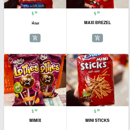
₪
₪
5
5
MAXI BREZEL
بيجلا
add_shopping_cart
add_shopping_cart
favorite_border
favorite_border
₪
₪
5
5
MIMIX
MINI STICKS