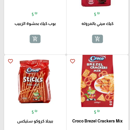
₪
₪
5
5
كيك ميني بالفروله
بوب كيك بحشوة الزبيب
add_shopping_cart
add_shopping_cart
favorite_border
favorite_border
₪
₪
5
5
Croco Brezel Crackers Mix
بيجلا كروكو ستيكس