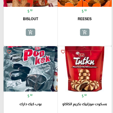
₪
₪
5
5
BISLOUT
REESES
add_shopping_cart
add_shopping_cart
favorite_border
favorite_border
₪
₪
5
5
بسكوت موزاييك بكريم الكاكاو
بوب كيك دارك