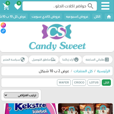
0
0
search
shopping_cart
favorite
home
الكل
عروض اسبوعيه
عروض كاندي سويت
عرض كل 10 ب 10شيكل
security
commute
emoji_emotions
ballot
طلباتي السابقة
آراء زبائننا
مناطق التوصيل
سياسة المتجر
الرئيسية
كل المنتجات
عرض 2 ب 10 شيكل
الكل
LOTUS
CROCO
WAFER
favorite_border
favorite_border